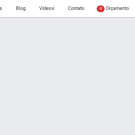
s
Blog
Vídeos
Contato
Orçamento
0
Início
Serviço
Orçamento via WhatsApp
Contato