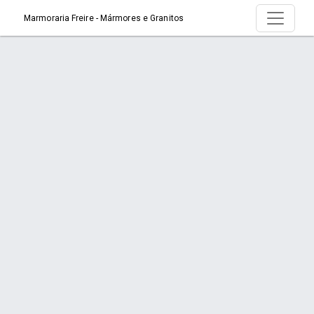
Marmoraria Freire - Mármores e Granitos
Serviço > Banheiros
Início
Serviço