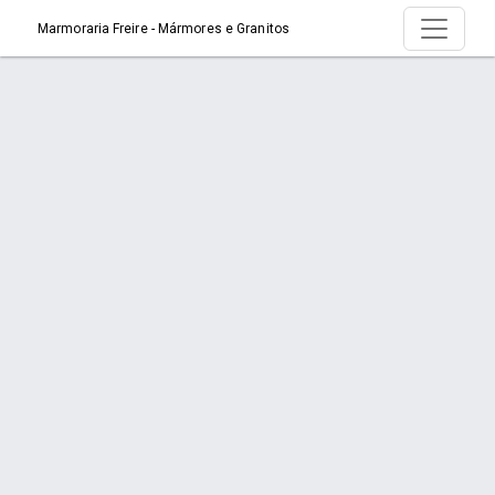
Marmoraria Freire - Mármores e Granitos
Página > Marmoraria em São Paulo
Início
Página